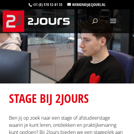
+31 (0) 570 53 81 35
WERKENBIJ@2JOURS.NL
STAGE BIJ 2JOURS
Ben jij op zoek naar een stage of afstudeerstage
waarin je kunt leren, ontdekken en praktijkervaring
kunt opdoen? Bij 2Jours bieden we een stageplek aan